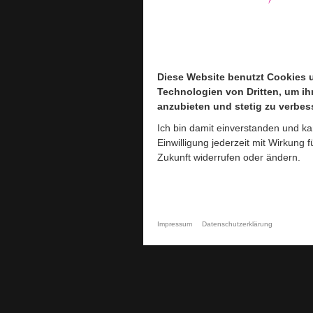
Diese Website benutzt Cookies 
Diese Website benutzt Cookies 
Technologien von Dritten, um ih
Technologien von Dritten, um ih
anzubieten und stetig zu verbes
anzubieten und stetig zu verbes
Ich bin damit einverstanden und k
Ich bin damit einverstanden und k
Einwilligung jederzeit mit Wirkung f
Einwilligung jederzeit mit Wirkung f
Zukunft widerrufen oder ändern.
Zukunft widerrufen oder ändern.
Impressum
Impressum
Datenschutzerklärung
Datenschutzerklärung