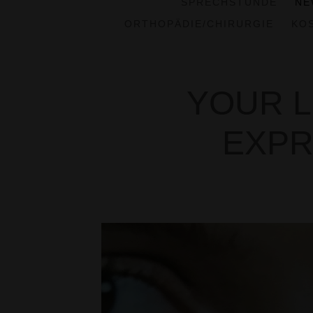
SPRECHSTUNDE
NE
ORTHOPÄDIE/CHIRURGIE
KO
YOUR L
EXPR