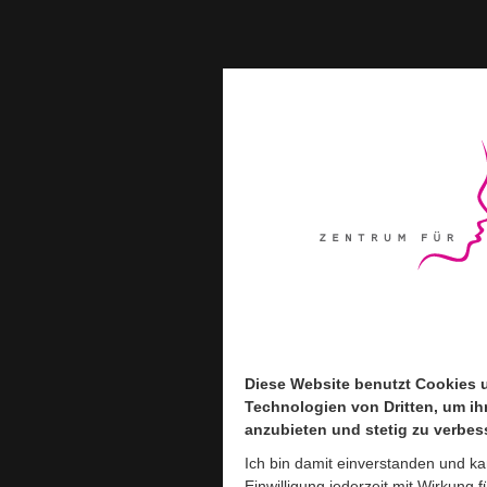
Diese Website benutzt Cookies 
Diese Website benutzt Cookies 
Technologien von Dritten, um ih
Technologien von Dritten, um ih
anzubieten und stetig zu verbes
anzubieten und stetig zu verbes
Ich bin damit einverstanden und k
Ich bin damit einverstanden und k
Einwilligung jederzeit mit Wirkung f
Einwilligung jederzeit mit Wirkung f