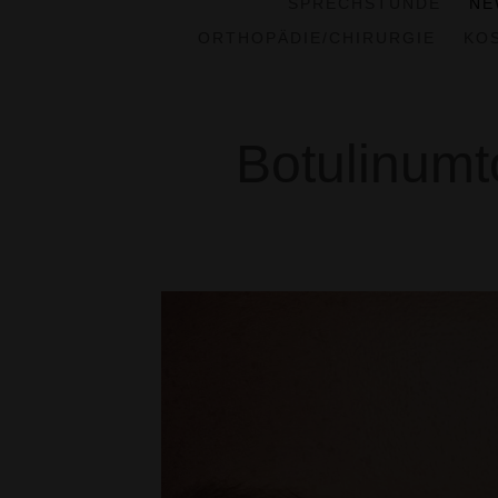
SPRECHSTUNDE
NE
ORTHOPÄDIE/CHIRURGIE
KO
Botulinumt