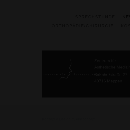
SPRECHSTUNDE
NE
ORTHOPÄDIE/CHIRURGIE
KO
Zentrum für
Ästhetische Medizi
Bahnhofstraße 27
49716 Meppen
Konzept & Design by emsconcept