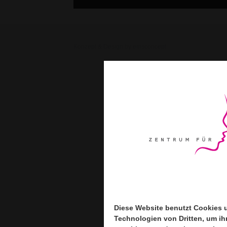
Konzept & Design by emsconcept
Diese Website benutzt Cookies 
Diese Website benutzt Cookies 
Technologien von Dritten, um ih
Technologien von Dritten, um ih