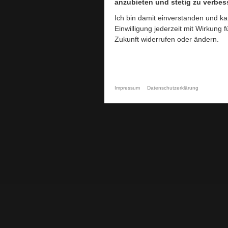
anzubieten und stetig zu verbes
anzubieten und stetig zu verbes
Ich bin damit einverstanden und k
Ich bin damit einverstanden und k
Einwilligung jederzeit mit Wirkung f
Einwilligung jederzeit mit Wirkung f
Zukunft widerrufen oder ändern.
Zukunft widerrufen oder ändern.
Impressum
Impressum
Datenschutzerklärung
Datenschutzerklärung