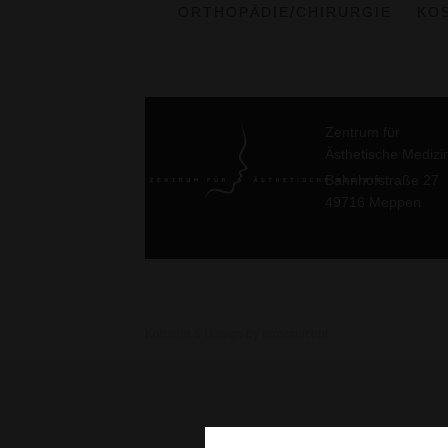
ORTHOPÄDIE/CHIRURGIE
KO
Zentrum für
Ästhetische Medizi
Bahnhofstraße 27
49716 Meppen
Konzept & Design by emsconcept