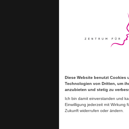
Diese Website benutzt Cookies 
Diese Website benutzt Cookies 
Technologien von Dritten, um ih
Technologien von Dritten, um ih
anzubieten und stetig zu verbes
anzubieten und stetig zu verbes
Ich bin damit einverstanden und k
Ich bin damit einverstanden und k
Einwilligung jederzeit mit Wirkung f
Einwilligung jederzeit mit Wirkung f
Zukunft widerrufen oder ändern.
Zukunft widerrufen oder ändern.