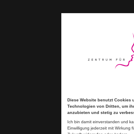
Diese Website benutzt Cookies 
Diese Website benutzt Cookies 
Technologien von Dritten, um ih
Technologien von Dritten, um ih
anzubieten und stetig zu verbes
anzubieten und stetig zu verbes
Ich bin damit einverstanden und k
Ich bin damit einverstanden und k
Einwilligung jederzeit mit Wirkung f
Einwilligung jederzeit mit Wirkung f