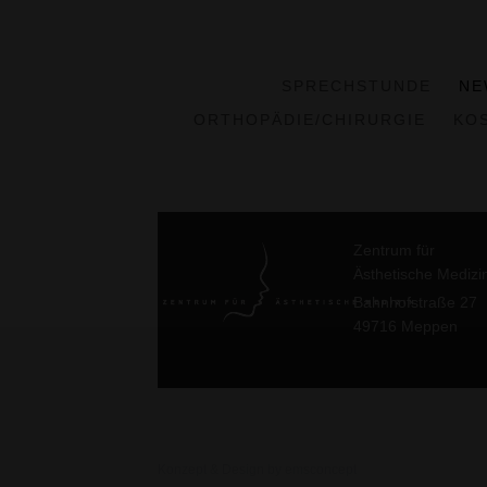
SPRECHSTUNDE
NE
ORTHOPÄDIE/CHIRURGIE
KO
Zentrum für
Ästhetische Medizi
Bahnhofstraße 27
49716 Meppen
Konzept & Design by emsconcept