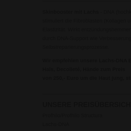
Skinbooster mit Lachs
- DNA (hochko
stimuliert die Fibroblasten (Kollagen 
Elastizität. Wirkt entzündungshemmen
durch DNA-Support wie Verbesserung d
Selbstreparierungsprozesse.
Wir empfehlen unsere Lachs-DNA Be
Hals, Decolleté, Hände zum Preis
von 250,- Euro um die Haut jung, st
______________________________
UNSERE PREISÜBERSICH
Profhilo/Profhilo Structura
Lachs-DNA