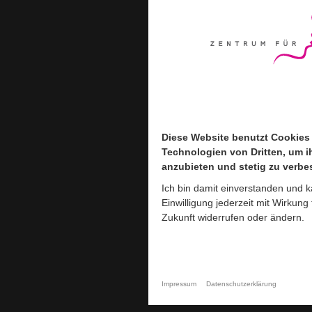
Diese Website benutzt Cookies
Diese Website benutzt Cookies
Technologien von Dritten, um i
Technologien von Dritten, um i
anzubieten und stetig zu verbe
anzubieten und stetig zu verbe
Ich bin damit einverstanden und 
Ich bin damit einverstanden und 
Einwilligung jederzeit mit Wirkung 
Einwilligung jederzeit mit Wirkung 
Zukunft widerrufen oder ändern.
Zukunft widerrufen oder ändern.
Impressum
Impressum
Datenschutzerklärung
Datenschutzerklärung