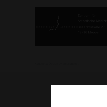
Zentrum für
Ästhetische Medizi
Bahnhofstraße 27
49716 Meppen
Konzept & Design by emsconcept