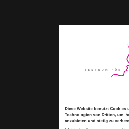
Diese Website benutzt Cookies 
Diese Website benutzt Cookies 
Technologien von Dritten, um ih
Technologien von Dritten, um ih
anzubieten und stetig zu verbes
anzubieten und stetig zu verbes