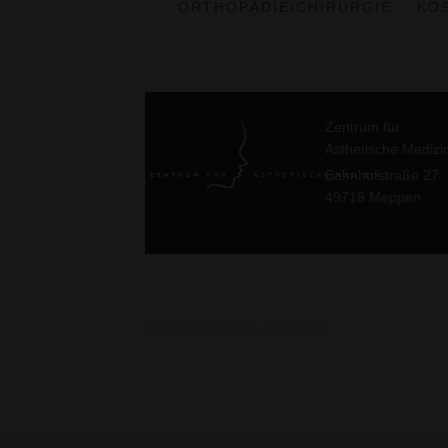
ORTHOPÄDIE/CHIRURGIE
KO
Zentrum für
Ästhetische Medizi
Bahnhofstraße 27
49716 Meppen
Konzept & Design by emsconcept